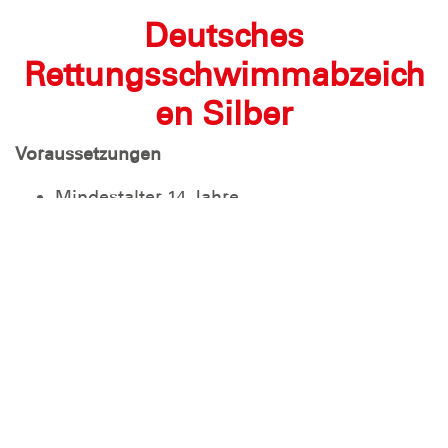
Deutsches
Rettungsschwimmabzeich
en Silber
Voraussetzungen
Mindestalter 14 Jahre
Zur Ausstellung des Deutschen
Rettungsschwimmabzeichen Silber muss
der Nachweis einer Erste-Hilfe-Ausbildung
nach den gemeinsamen Grundsätzen der
Bundesarbeitsgemeinschaft Erste Hilfe
vorliegen. Die Ausbildung oder Fortbildung
darf nicht länger als zwei Jahre
zurückliegen.