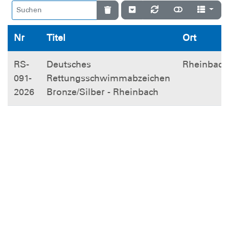
Nr
Titel
Ort
RS-
Deutsches
Rheinbach
091-
Rettungsschwimmabzeichen
2026
Bronze/Silber - Rheinbach
RS-
Deutsches
Bonn und
092-
Rettungsschwimmabzeichen
online
2026
Bronze/Silber - Beuel
JR-
Juniorretter - Beuel
Bonn und
091-
online
2026
RS-
Deutsches
Bonn und